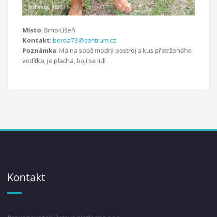
Místo
: Brno-Líšeň
Kontakt
:
berda73@centrum.cz
Poznámka
: Má na sobě modrý postroj a kus přetrženého
vodítka, je plachá, bojí se lidí
Kontakt