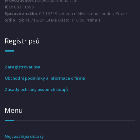
Provozovatel:
Datová platforma s.r.o.
IČO:
08311595
Spisová značka:
C 316719 vedená u Městského soudu v Praze
Sídlo:
Rybná 716/24, Staré Město, 110 00 Praha 1
Registr psů
Zaregistrovat psa
Obchodní podmínky a informace o firmě
Zásady ochrany osobních údajů
Menu
Nejčasatější dotazy