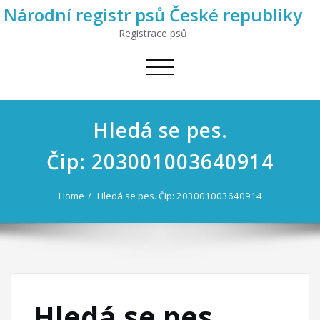
Národní registr psů České republiky
Registrace psů
Toggle
navigation
Hledá se pes.
Čip: 203001003640914
Home
Hledá se pes. Čip: 203001003640914
Hledá se pes