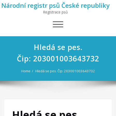
Národní registr psů České republiky
Registrace psů
Toggle
navigation
Hledá se pes.
Čip: 203001003643732
Home
Hledá se pes. Čip: 203001003643732
Hledá se pes