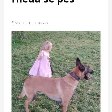
Čip:
203001003643732