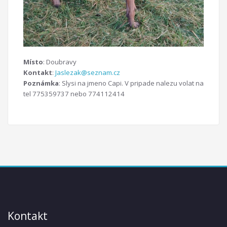
Místo
: Doubravy
Kontakt
:
Jaslezak@seznam.cz
Poznámka
: Slysi na jmeno Capi. V pripade nalezu volat na
tel 775359737 nebo 774112414
Kontakt