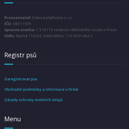
Provozovatel:
Datová platforma s.r.o.
IČO:
08311595
Spisová značka:
C 316719 vedená u Městského soudu v Praze
Sídlo:
Rybná 716/24, Staré Město, 110 00 Praha 1
Registr psů
Zaregistrovat psa
Obchodní podmínky a informace o firmě
Zásady ochrany osobních údajů
Menu