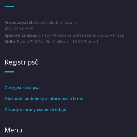
Provozovatel:
Datová platforma s.r.o.
IČO:
08311595
Spisová značka:
C 316719 vedená u Městského soudu v Praze
Sídlo:
Rybná 716/24, Staré Město, 110 00 Praha 1
Registr psů
Zaregistrovat psa
Obchodní podmínky a informace o firmě
Zásady ochrany osobních údajů
Menu