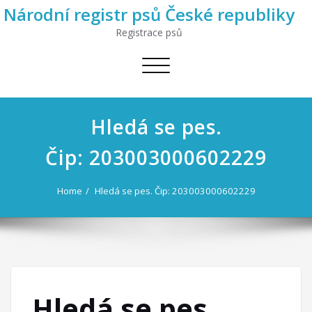
Národní registr psů České republiky
Registrace psů
Toggle
navigation
Hledá se pes.
Čip: 203003000602229
Home
Hledá se pes. Čip: 203003000602229
Hledá se pes