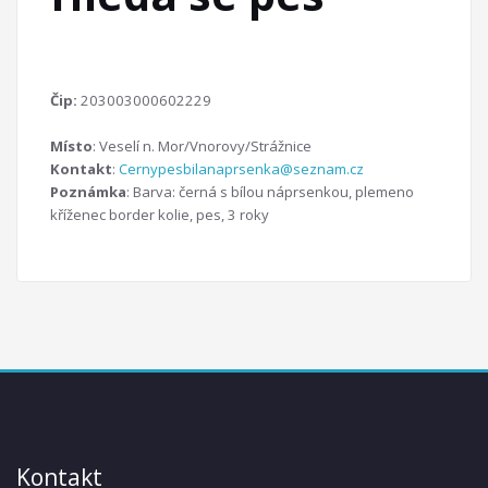
Čip:
203003000602229
Místo
: Veselí n. Mor/Vnorovy/Strážnice
Kontakt
:
Cernypesbilanaprsenka@seznam.cz
Poznámka
: Barva: černá s bílou náprsenkou, plemeno
kříženec border kolie, pes, 3 roky
Kontakt