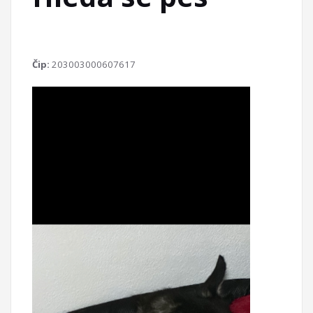
Čip:
203003000607617