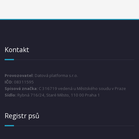
Kontakt
Provozovatel:
Datová platforma s.r.o.
IČO:
08311595
Spisová značka:
C 316719 vedená u Městského soudu v Praze
Sídlo:
Rybná 716/24, Staré Město, 110 00 Praha 1
Registr psů