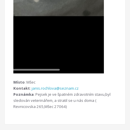
Místo
: Mšec
Kontakt
:
janis.rochlova@seznam.cz
Poznámka
: Pejsek je ve špatném zdravotním stavu,byl
sledován veterinářem, a stratil se u nás doma (
Revnicovska 265,Mšec 27064)