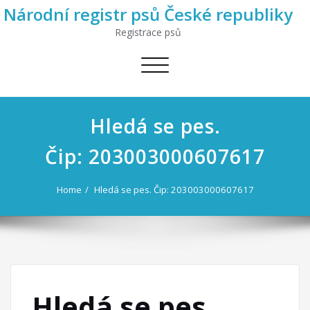
Národní registr psů České republiky
Registrace psů
Toggle
navigation
Hledá se pes.
Čip: 203003000607617
Home
Hledá se pes. Čip: 203003000607617
Hledá se pes