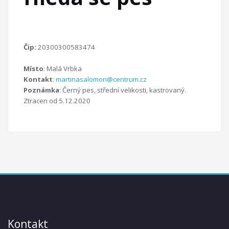
Čip:
20300300583474
Místo
: Malá Vrbka
Kontakt
:
martinasalomon@centrum.cz
Poznámka
: Černý pes, střední velikosti, kastrovaný.
Ztracen od 5.12.2020
Kontakt