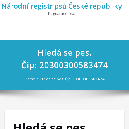
Národní registr psů České republiky
Registrace psů
Toggle
navigation
Hledá se pes.
Čip: 20300300583474
Home
Hledá se pes. Čip: 20300300583474
Hledá se pes