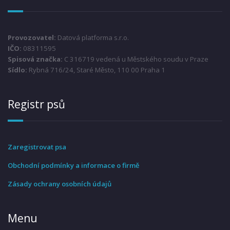
Provozovatel:
Datová platforma s.r.o.
IČO:
08311595
Spisová značka:
C 316719 vedená u Městského soudu v Praze
Sídlo:
Rybná 716/24, Staré Město, 110 00 Praha 1
Registr psů
Zaregistrovat psa
Obchodní podmínky a informace o firmě
Zásady ochrany osobních údajů
Menu