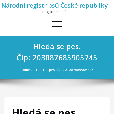
Národní registr psů České republiky
Registrace psů
Toggle
navigation
Hledá se pes.
Čip: 203087685905745
Home
Hledá se pes. Čip: 203087685905745
Hledá se pes