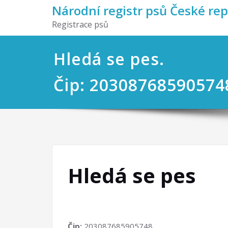
Národní registr psů České re
Registrace psů
Hledá se pes.
Čip: 20308768590574
Hledá se pes
Čip:
203087685905748