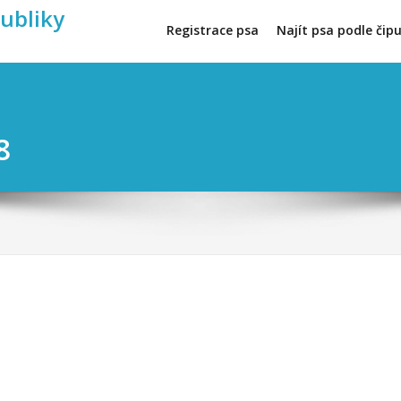
publiky
Registrace psa
Najít psa podle čip
8