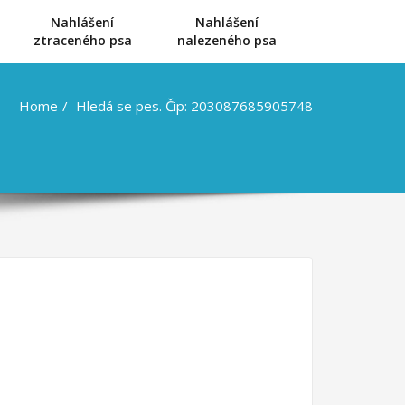
Nahlášení
Nahlášení
u
ztraceného psa
nalezeného psa
Home
Hledá se pes. Čip: 203087685905748