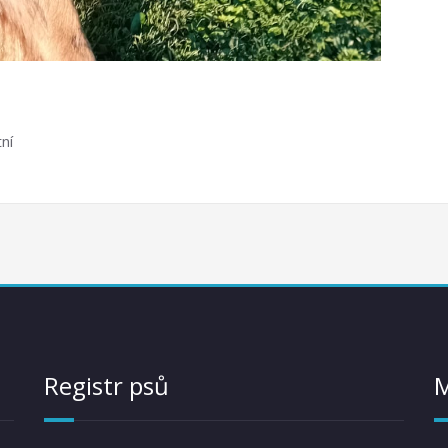
tní
Registr psů