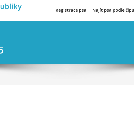
publiky
Registrace psa
Najít psa podle čip
5