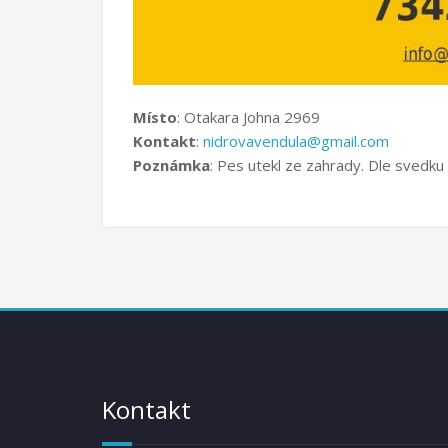
Místo
: Otakara Johna 2969
Kontakt
:
nidrovavendula@gmail.com
Poznámka
: Pes utekl ze zahrady. Dle svedku 
Kontakt