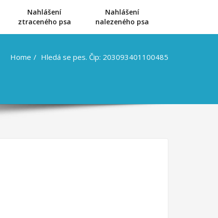
Nahlášení
Nahlášení
u
ztraceného psa
nalezeného psa
Home
Hledá se pes. Čip: 203093401100485