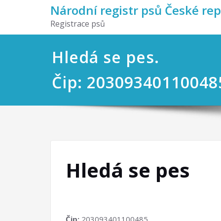
Národní registr psů České re
Registrace psů
Hledá se pes.
Čip: 20309340110048
Hledá se pes
Čip:
203093401100485