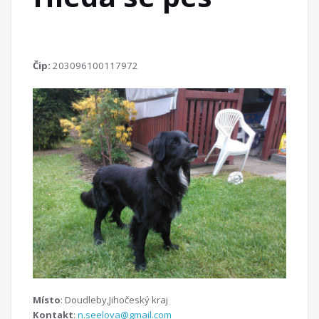
Čip:
203096100117972
Místo
: Doudleby,Jihočeský kraj
Kontakt
:
n.seelova@gmail.com