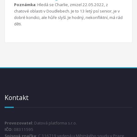
Poznámka
: Hledá se Charlie, zmizel 22.05.2022, z
chatové oblasti v Doudlebech. Je to 13 letý psí senior, je v
dobré kondici, ale hůře slyší. Je hodný, nekonfliktní, má rád
děti.
Kontakt
Provozovatel:
Datová platforma s.r.o.
IČO:
08311595
Spisová značka:
C 316719 vedená u Městského soudu v Praze