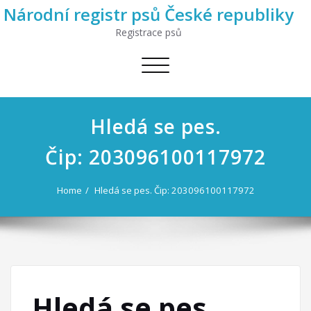
Národní registr psů České republiky
Registrace psů
Toggle
navigation
Hledá se pes.
Čip: 203096100117972
Home
Hledá se pes. Čip: 203096100117972
Hledá se pes