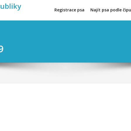
publiky
Registrace psa
Najít psa podle čip
9