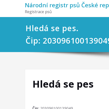
Národní registr psů České re
Registrace psů
Hledá se pes.
Čip: 20309610013904
Hledá se pes
Čip:
203096100139049