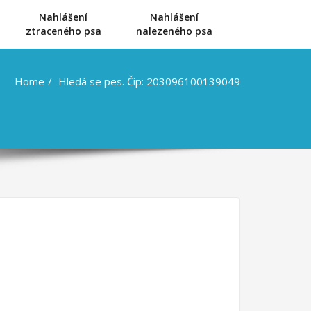
Nahlášení
Nahlášení
u
ztraceného psa
nalezeného psa
Home
Hledá se pes. Čip: 203096100139049