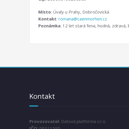
Místo
: Úvaly u Prahy, Dobročovická
Kontakt
:
romana@caenmorhen.cz
Poznámka
: 12 let stará fena, hodná, zdravá,
Kontakt
Provozovatel:
Datová platforma s.r.o.
IČO:
08311595