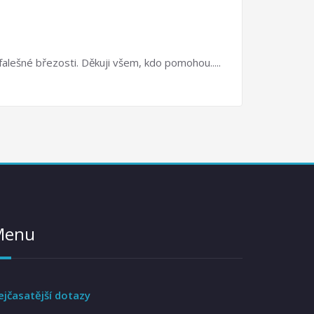
falešné březosti. Děkuji všem, kdo pomohou.....
Menu
ejčasatější dotazy