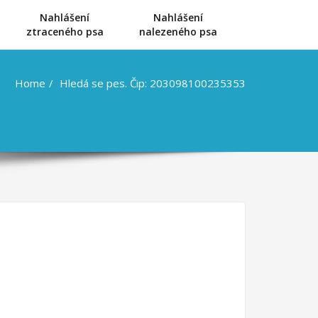
Nahlášení
Nahlášení
u
ztraceného psa
nalezeného psa
Home
Hledá se pes. Čip: 203098100235353