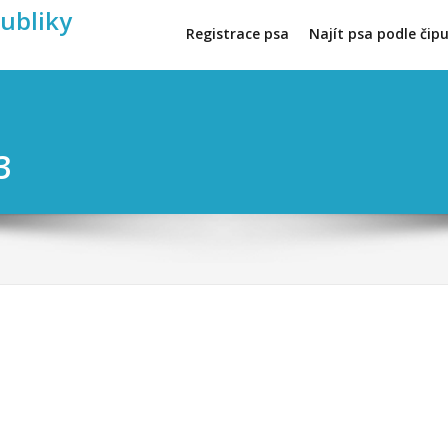
publiky
Registrace psa
Najít psa podle čip
3