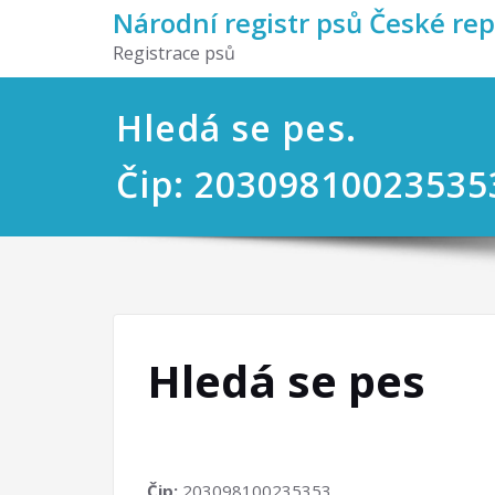
Národní registr psů České re
Registrace psů
Hledá se pes.
Čip: 20309810023535
Hledá se pes
Čip:
203098100235353