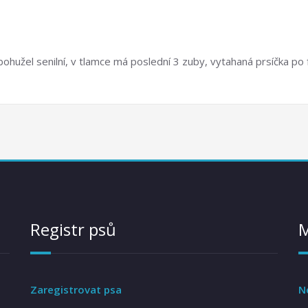
 bohužel senilní, v tlamce má poslední 3 zuby, vytahaná prsíčka po 
Registr psů
Zaregistrovat psa
N