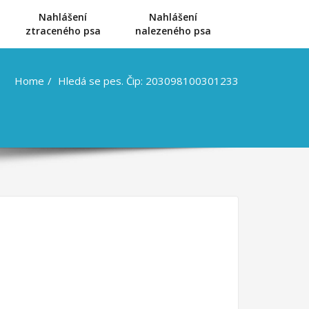
Nahlášení
Nahlášení
u
ztraceného psa
nalezeného psa
Home
Hledá se pes. Čip: 203098100301233