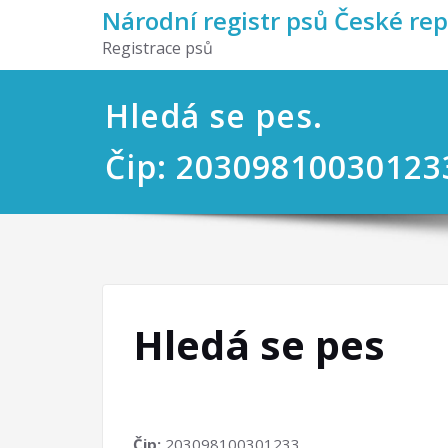
Národní registr psů České re
Registrace psů
Hledá se pes.
Čip: 20309810030123
Hledá se pes
Čip:
203098100301233