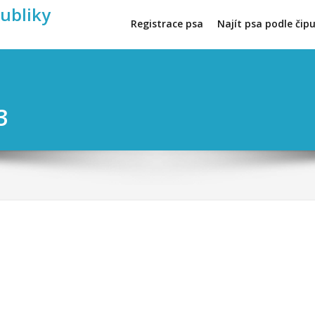
publiky
Registrace psa
Najít psa podle čip
3