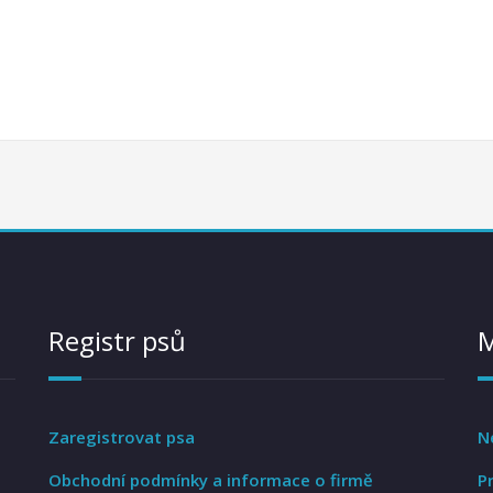
Registr psů
Zaregistrovat psa
N
Obchodní podmínky a informace o firmě
P