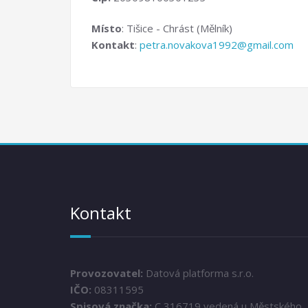
Místo
: Tišice - Chrást (Mělník)
Kontakt
:
petra.novakova1992@gmail.com
Kontakt
Provozovatel:
Datová platforma s.r.o.
IČO:
08311595
Spisová značka:
C 316719 vedená u Městského