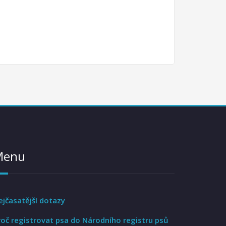
Menu
ejčasatější dotazy
roč registrovat psa do Národního registru psů