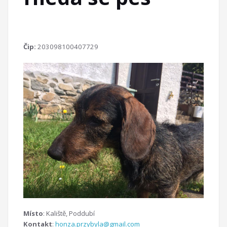
Čip:
203098100407729
Místo
: Kaliště, Poddubí
Kontakt
:
honza.przybyla@gmail.com