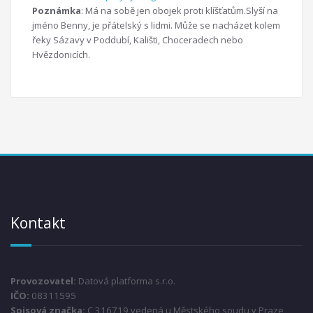
Poznámka
: Má na sobě jen obojek proti klíšťatům.Slyší na
jméno Benny, je přátelský s lidmi. Může se nacházet kolem
řeky Sázavy v Poddubí, Kališti, Choceradech nebo
Hvězdonicích.
Kontakt
Provozovatel:
Datová platforma s.r.o.
IČO:
08311595
Spisová značka:
C 316719 vedená u Městského soudu v Praze