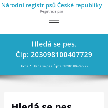
Národní registr psů České republiky
Registrace psů
Toggle
navigation
Hledá se pes.
Čip: 203098100407729
Home
Hledá se pes. Čip: 203098100407729
Hledá se pes