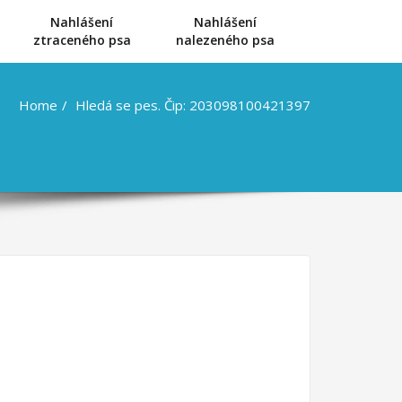
Nahlášení
Nahlášení
u
ztraceného psa
nalezeného psa
Home
Hledá se pes. Čip: 203098100421397