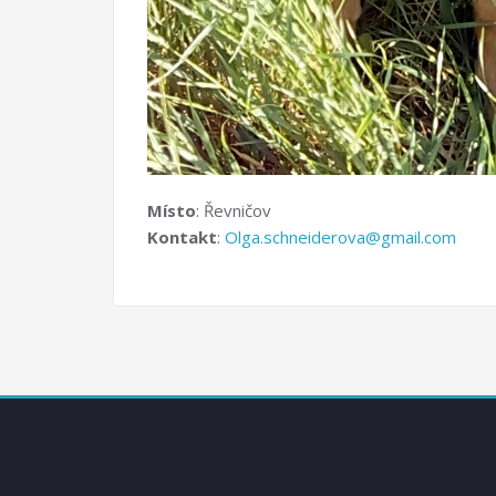
Místo
: Řevničov
Kontakt
:
Olga.schneiderova@gmail.com