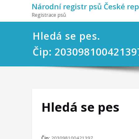
Národní registr psů České re
Registrace psů
Hledá se pes.
Čip: 20309810042139
Hledá se pes
Čip:
203098100421397