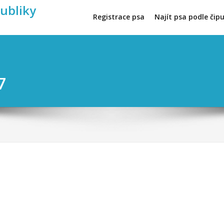
publiky
Registrace psa
Najít psa podle čip
7