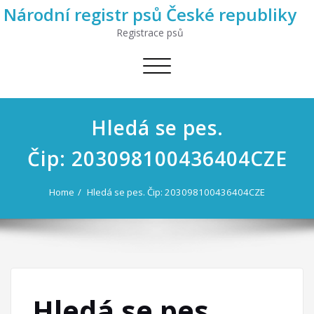
Národní registr psů České republiky
Registrace psů
Toggle
navigation
Hledá se pes.
Čip: 203098100436404CZE
Home
Hledá se pes. Čip: 203098100436404CZE
Hledá se pes