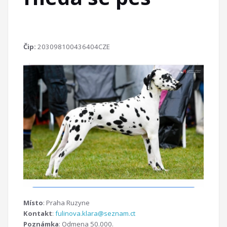
Čip:
203098100436404CZE
Místo
: Praha Ruzyne
Kontakt
:
fulinova.klara@seznam.ct
Poznámka
: Odmena 50.000.