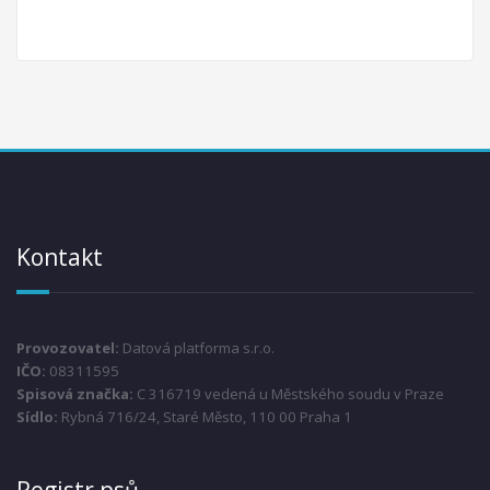
Kontakt
Provozovatel:
Datová platforma s.r.o.
IČO:
08311595
Spisová značka:
C 316719 vedená u Městského soudu v Praze
Sídlo:
Rybná 716/24, Staré Město, 110 00 Praha 1
Registr psů