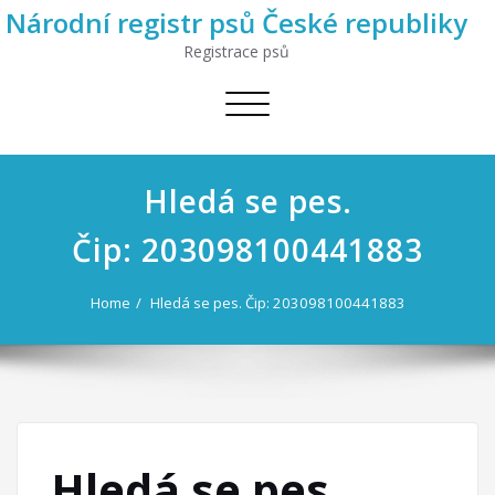
Národní registr psů České republiky
Registrace psů
Toggle
navigation
Hledá se pes.
Čip: 203098100441883
Home
Hledá se pes. Čip: 203098100441883
Hledá se pes