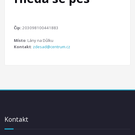
Čip:
203098100441883
Místo
: Lány na Důlku
Kontakt
:
zdesad@centrum.cz
Kontakt