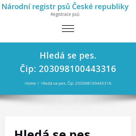
Národní registr psů České republiky
Registrace psů
Toggle
navigation
Hledá se pes.
Čip: 203098100443316
Home
Hledá se pes. Čip: 203098100443316
Hledá se pes