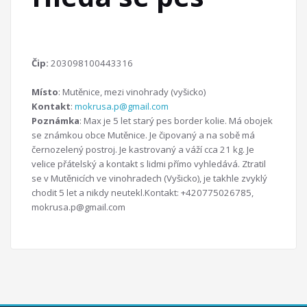
Čip:
203098100443316
Místo
: Mutěnice, mezi vinohrady (vyšicko)
Kontakt
:
mokrusa.p@gmail.com
Poznámka
: Max je 5 let starý pes border kolie. Má obojek
se známkou obce Mutěnice. Je čipovaný a na sobě má
černozelený postroj. Je kastrovaný a váží cca 21 kg. Je
velice přátelský a kontakt s lidmi přímo vyhledává. Ztratil
se v Mutěnicích ve vinohradech (Vyšicko), je takhle zvyklý
chodit 5 let a nikdy neutekl.Kontakt: +420775026785,
mokrusa.p@gmail.com