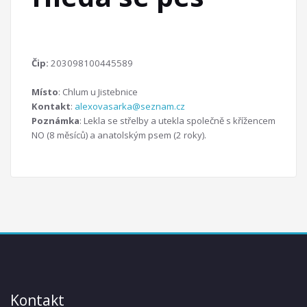
Čip:
203098100445589
Místo
: Chlum u Jistebnice
Kontakt
:
alexovasarka@seznam.cz
Poznámka
: Lekla se střelby a utekla společně s křížencem
NO (8 měsíců) a anatolským psem (2 roky).
Kontakt