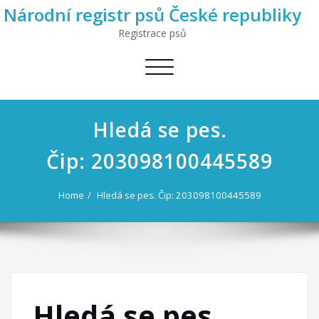
Národní registr psů České republiky
Registrace psů
Toggle
navigation
Hledá se pes.
Čip: 203098100445589
Home
Hledá se pes. Čip: 203098100445589
Hledá se pes