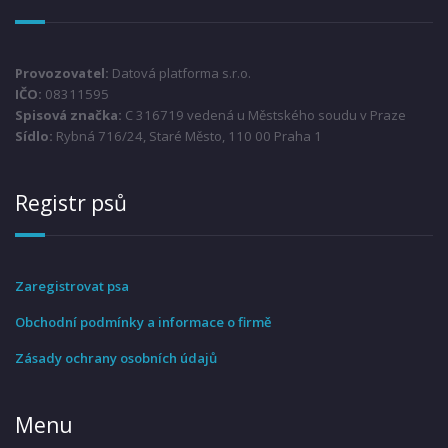
Provozovatel:
Datová platforma s.r.o.
IČO:
08311595
Spisová značka:
C 316719 vedená u Městského soudu v Praze
Sídlo:
Rybná 716/24, Staré Město, 110 00 Praha 1
Registr psů
Zaregistrovat psa
Obchodní podmínky a informace o firmě
Zásady ochrany osobních údajů
Menu