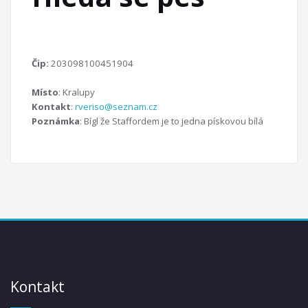
Čip:
203098100451904
Místo
: Kralupy
Kontakt
:
rveriso@seznam.cz
Poznámka
: Bígl že Staffordem je to jedna pískovou bílá
Kontakt