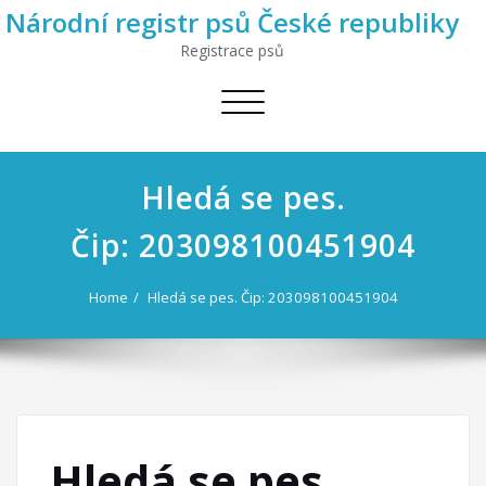
Národní registr psů České republiky
Registrace psů
Toggle
navigation
Hledá se pes.
Čip: 203098100451904
Home
Hledá se pes. Čip: 203098100451904
Hledá se pes