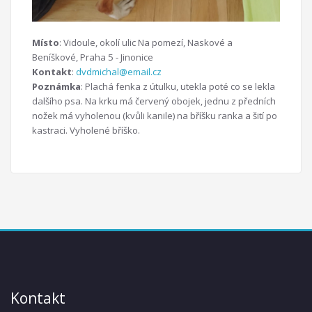
Místo
: Vidoule, okolí ulic Na pomezí, Naskové a
Beníškové, Praha 5 - Jinonice
Kontakt
:
dvdmichal@email.cz
Poznámka
: Plachá fenka z útulku, utekla poté co se lekla
dalšího psa. Na krku má červený obojek, jednu z předních
nožek má vyholenou (kvůli kanile) na bříšku ranka a šití po
kastraci. Vyholené bříško.
Kontakt