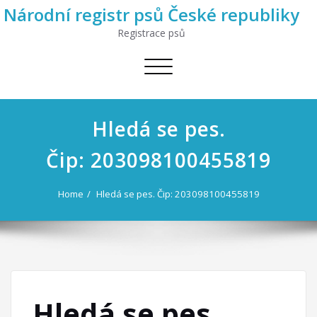
Národní registr psů České republiky
Registrace psů
Toggle
navigation
Hledá se pes.
Čip: 203098100455819
Home
Hledá se pes. Čip: 203098100455819
Hledá se pes