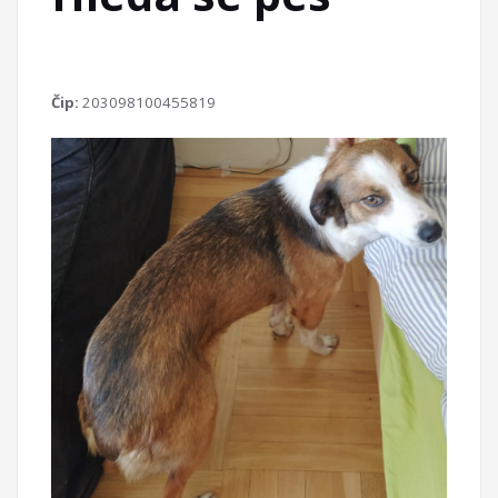
Čip:
203098100455819