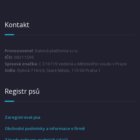
Kontakt
Provozovatel:
Datová platforma s.r.o.
IČO:
08311595
Spisová značka:
C 316719 vedená u Městského soudu v Praze
Sídlo:
Rybná 716/24, Staré Město, 110 00 Praha 1
Registr psů
Zaregistrovat psa
Obchodní podmínky a informace o firmě
Zásady ochrany osobních údajů