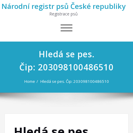
Národní registr psů České republiky
Registrace psů
Toggle
navigation
Hledá se pes.
Čip: 203098100486510
Home
Hledá se pes. Čip: 203098100486510
Hledá se pes