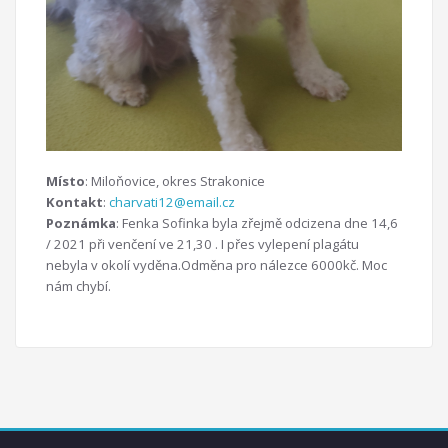
Místo
: Miloňovice, okres Strakonice
Kontakt
:
charvati12@email.cz
Poznámka
: Fenka Sofinka byla zřejmě odcizena dne 14,6
/ 2021 při venčení ve 21,30 . I přes vylepení plagátu
nebyla v okolí vyděna.Odměna pro nálezce 6000kč. Moc
nám chybí.