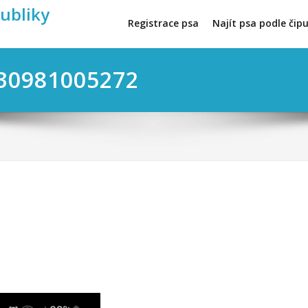
publiky
Registrace psa
Najít psa podle čip
030981005272