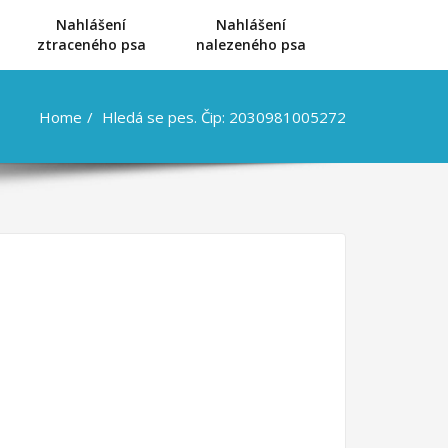
Nahlášení
Nahlášení
u
ztraceného psa
nalezeného psa
Home
Hledá se pes. Čip: 2030981005272