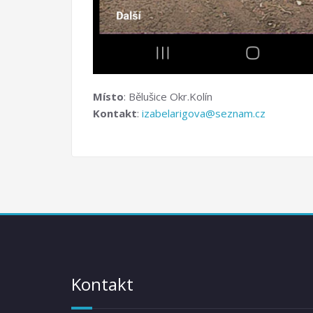
Místo
: Bělušice Okr.Kolín
Kontakt
:
izabelarigova@seznam.cz
Kontakt