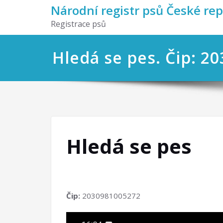
Národní registr psů České re
Registrace psů
Hledá se pes. Čip: 2
Hledá se pes
Čip:
2030981005272