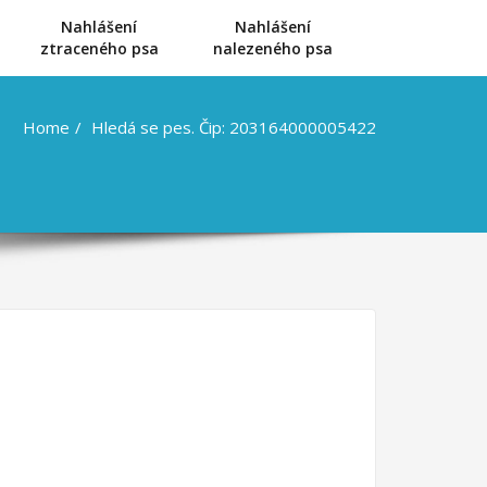
Nahlášení
Nahlášení
u
ztraceného psa
nalezeného psa
Home
Hledá se pes. Čip: 203164000005422