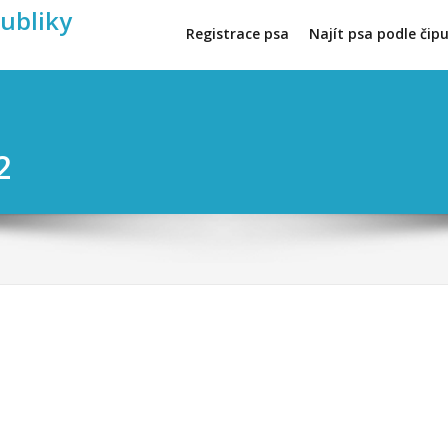
publiky
Registrace psa
Najít psa podle čip
2