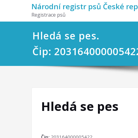
Národní registr psů České re
Registrace psů
Hledá se pes.
Čip: 20316400000542
Hledá se pes
Čip:
203164000005422