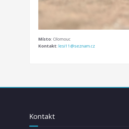
Místo
: Olomouc
Kontakt
:
lesi11@seznam.cz
Kontakt