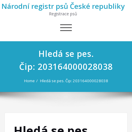
Národní registr psů České republiky
Registrace psů
Toggle
navigation
Hledá se pes.
Čip: 203164000028038
Home
Hledá se pes. Čip: 203164000028038
Hledá se pes