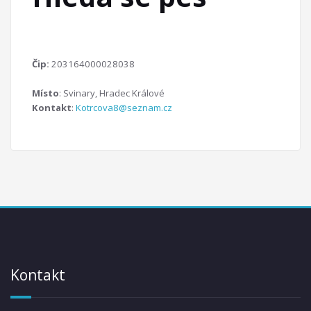
Čip:
203164000028038
Místo
: Svinary, Hradec Králové
Kontakt
:
Kotrcova8@seznam.cz
Kontakt