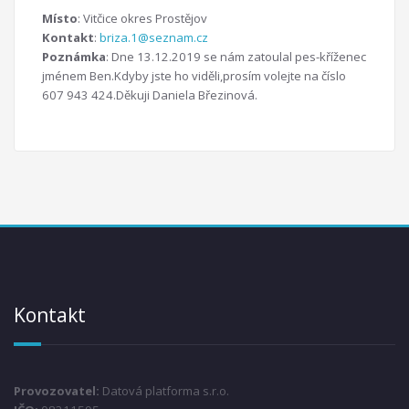
Místo
: Vitčice okres Prostějov
Kontakt
:
briza.1@seznam.cz
Poznámka
: Dne 13.12.2019 se nám zatoulal pes-kříženec
jménem Ben.Kdyby jste ho viděli,prosím volejte na číslo
607 943 424.Děkuji Daniela Březinová.
Kontakt
Provozovatel:
Datová platforma s.r.o.