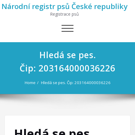
Národní registr psů České republiky
Registrace psů
Toggle
navigation
Hledá se pes.
Čip: 203164000036226
Home
Hledá se pes. Čip: 203164000036226
Hledá se pes