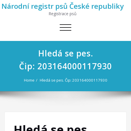
Národní registr psů České republiky
Registrace psů
Toggle
navigation
Hledá se pes.
Čip: 203164000117930
Home
Hledá se pes. Čip: 203164000117930
Hledá se pes