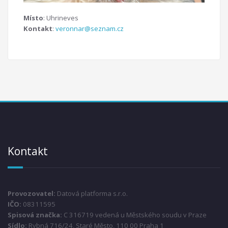
Místo
: Uhrineves
Kontakt
:
veronnar@seznam.cz
Kontakt
Provozovatel:
Datová platforma s.r.o.
IČO:
08311595
Spisová značka:
C 316719 vedená u Městského soudu v Praze
Sídlo:
Rybná 716/24, Staré Město, 110 00 Praha 1