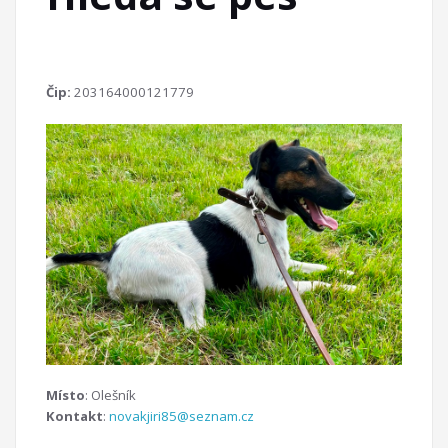
Čip:
203164000121779
Místo
: Olešník
Kontakt
:
novakjiri85@seznam.cz