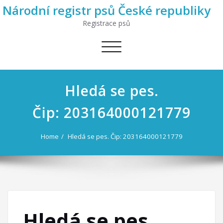
Národní registr psů České republiky
Registrace psů
Toggle
navigation
Hledá se pes.
Čip: 203164000121779
Home
Hledá se pes. Čip: 203164000121779
Hledá se pes