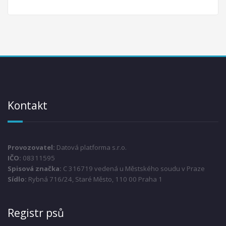
Kontakt
Provozovatel:
Datová platforma s.r.o.
IČO:
08311595
Spisová značka:
C 316719 vedená u Městského soudu v Praze
Sídlo:
Rybná 716/24, Staré Město, 110 00 Praha 1
Registr psů