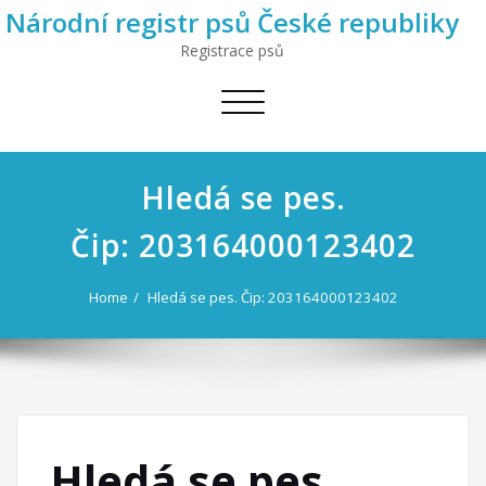
Národní registr psů České republiky
Registrace psů
Toggle
navigation
Hledá se pes.
Čip: 203164000123402
Home
Hledá se pes. Čip: 203164000123402
Hledá se pes