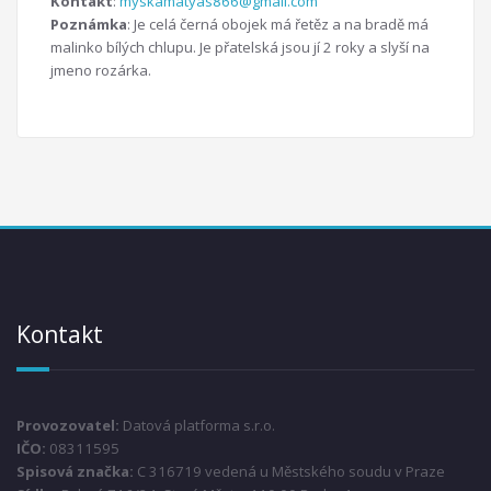
Kontakt
:
myskamatyas866@gmail.com
Poznámka
: Je celá černá obojek má řetěz a na bradě má
malinko bílých chlupu. Je přatelská jsou jí 2 roky a slyší na
jmeno rozárka.
Kontakt
Provozovatel:
Datová platforma s.r.o.
IČO:
08311595
Spisová značka:
C 316719 vedená u Městského soudu v Praze