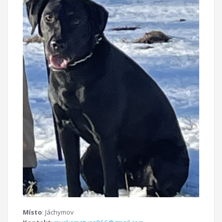
Místo
: Jáchymov