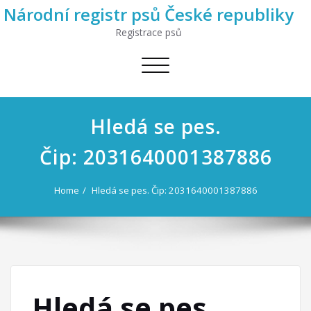
Národní registr psů České republiky
Registrace psů
Toggle
navigation
Hledá se pes.
Čip: 2031640001387886
Home
Hledá se pes. Čip: 2031640001387886
Hledá se pes