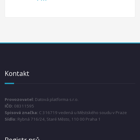
Kontakt
Provozovatel:
Datová platforma s.r.o.
IČO:
08311595
Spisová značka:
C 316719 vedená u Městského soudu v Praze
Sídlo:
Rybná 716/24, Staré Město, 110 00 Praha 1