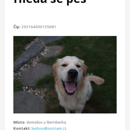
Čip:
203164000155681
Místo
: domašov u šternberka
Kontakt
:
lejdyyy@seznam.cz