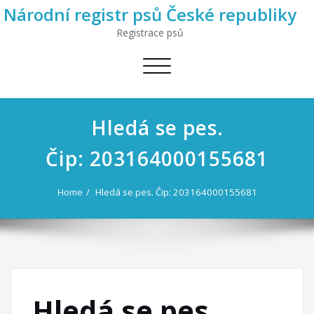
Národní registr psů České republiky
Registrace psů
Toggle
navigation
Hledá se pes.
Čip: 203164000155681
Home
Hledá se pes. Čip: 203164000155681
Hledá se pes