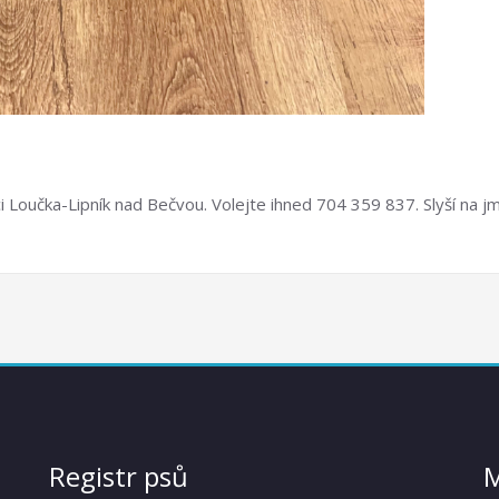
i Loučka-Lipník nad Bečvou. Volejte ihned 704 359 837. Slyší na j
Registr psů