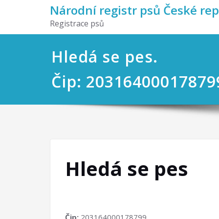
Národní registr psů České re
Registrace psů
Hledá se pes.
Čip: 20316400017879
Hledá se pes
Čip:
203164000178799