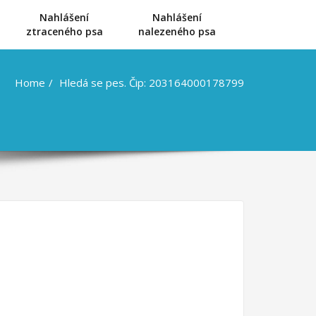
Nahlášení
Nahlášení
u
ztraceného psa
nalezeného psa
Home
Hledá se pes. Čip: 203164000178799