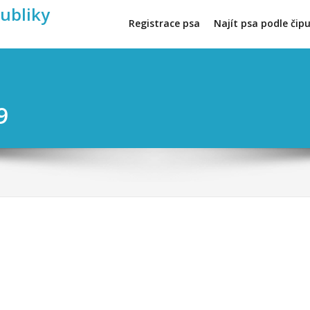
publiky
Registrace psa
Najít psa podle čip
9