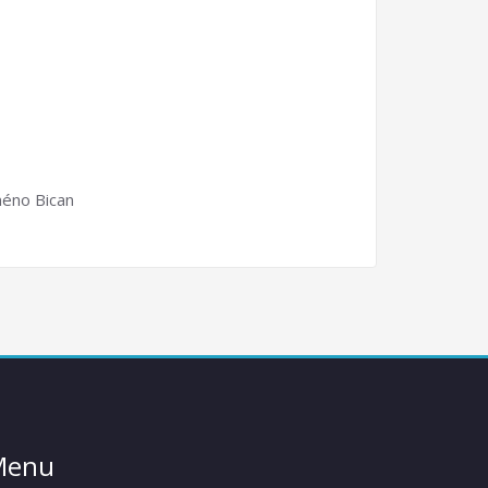
méno Bican
Menu