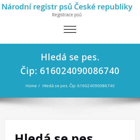
Národní registr psů České republiky
Registrace psů
Toggle
navigation
Hledá se pes.
Čip: 616024090086740
Home
Hledá se pes. Čip: 616024090086740
Hledá se pes