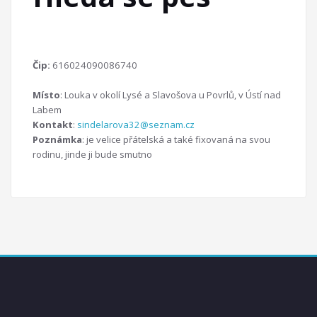
Čip:
616024090086740
Místo
: Louka v okolí Lysé a Slavošova u Povrlů, v Ústí nad
Labem
Kontakt
:
sindelarova32@seznam.cz
Poznámka
: je velice přátelská a také fixovaná na svou
rodinu, jinde ji bude smutno