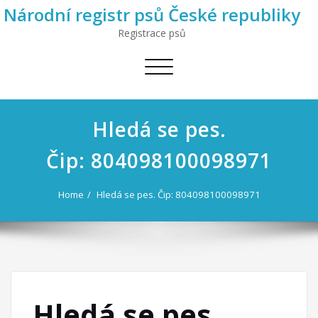
Národní registr psů České republiky
Registrace psů
Toggle
navigation
Hledá se pes.
Čip: 804098100098971
Home
Hledá se pes. Čip: 804098100098971
Hledá se pes