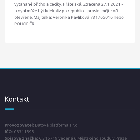
vytahané břicho a cecíky. Přátelská. Ztracena 27.1.2021 -
a nyní může být kdekoliv po republice. prosím mějte oči
otevřené. Majitelka: Veronika Pavlíková 731765016 nebo
POLICIE ČR
Kontakt
Provozovatel:
Datová platforma s.r.o.
IČO:
08311595
Spisová značka:
C 316719 vedená u Městského soudu v Praze