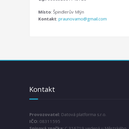
Místo
: Špindlerův Mlýn
Kontakt
:
praunovamo@gmail.com
Kontakt
Provozovatel:
Datová platforma s.r.o.
IČO:
08311595
Spisová značka:
C 316719 vedená u Městského