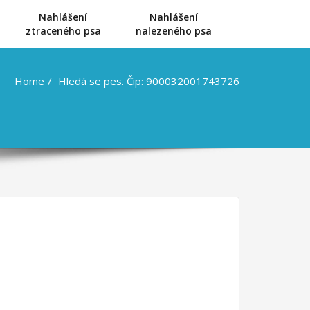
Nahlášení
Nahlášení
u
ztraceného psa
nalezeného psa
Home
Hledá se pes. Čip: 900032001743726