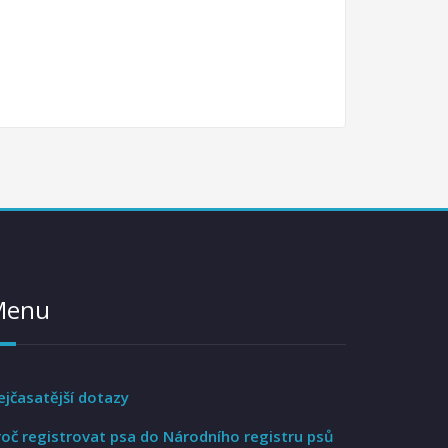
Menu
ejčasatější dotazy
roč registrovat psa do Národního registru psů