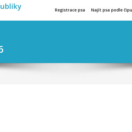
publiky
Registrace psa
Najít psa podle čip
6