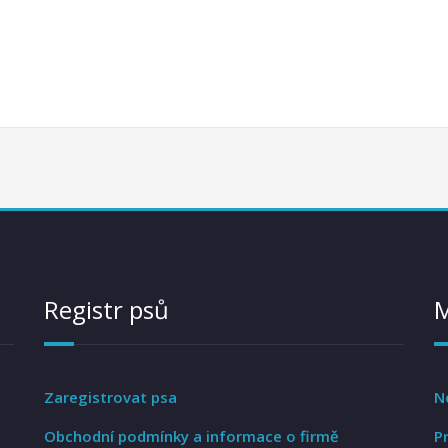
Registr psů
Zaregistrovat psa
N
Obchodní podmínky a informace o firmě
P