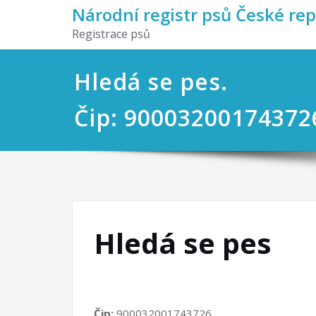
Národní registr psů České re
Registrace psů
Hledá se pes.
Čip: 90003200174372
Hledá se pes
Čip:
900032001743726