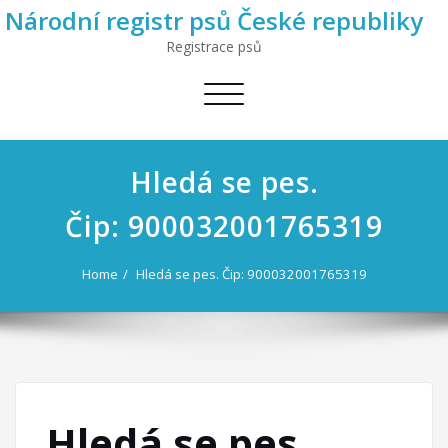
Národní registr psů České republiky
Registrace psů
Toggle
navigation
Hledá se pes.
Čip: 900032001765319
Home
Hledá se pes. Čip: 900032001765319
Hledá se pes