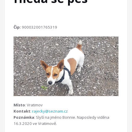
Čip:
900032001765319
Místo
: Vratimov
Kontakt
:
rajecky@seznam.cz
Poznámka
: Slyší na jméno Bonnie. Naposledy viděna
16.3.2020 ve Vratimově.