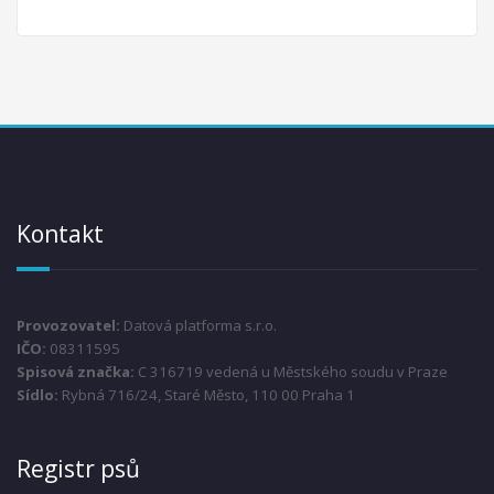
Kontakt
Provozovatel:
Datová platforma s.r.o.
IČO:
08311595
Spisová značka:
C 316719 vedená u Městského soudu v Praze
Sídlo:
Rybná 716/24, Staré Město, 110 00 Praha 1
Registr psů