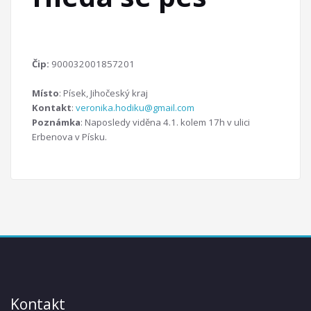
Čip:
900032001857201
Místo
: Písek, Jihočeský kraj
Kontakt
:
veronika.hodiku@gmail.com
Poznámka
: Naposledy viděna 4.1. kolem 17h v ulici
Erbenova v Písku.
Kontakt