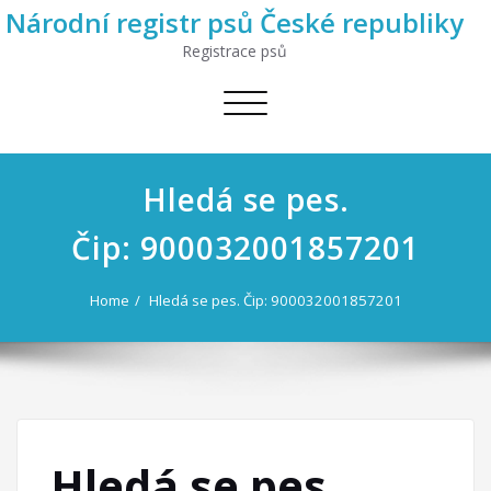
Národní registr psů České republiky
Registrace psů
Toggle
navigation
Hledá se pes.
Čip: 900032001857201
Home
Hledá se pes. Čip: 900032001857201
Hledá se pes