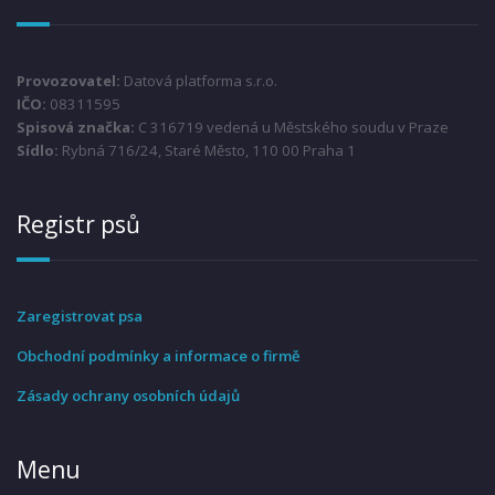
Provozovatel:
Datová platforma s.r.o.
IČO:
08311595
Spisová značka:
C 316719 vedená u Městského soudu v Praze
Sídlo:
Rybná 716/24, Staré Město, 110 00 Praha 1
Registr psů
Zaregistrovat psa
Obchodní podmínky a informace o firmě
Zásady ochrany osobních údajů
Menu