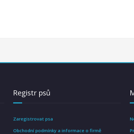
Registr psů
Zaregistrovat psa
N
Obchodní podmínky a informace o firmě
P