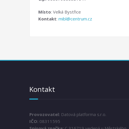
Místo
: Velká Bystřice
Kontakt
:
mibl@centrum.cz
Kontakt
Provozovatel:
Datová platforma s.r.o.
IČO:
08311595
Spisová značka:
C 316719 vedená u Městského