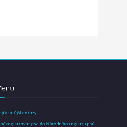
Menu
ejčasatější dotazy
roč registrovat psa do Národního registru psů