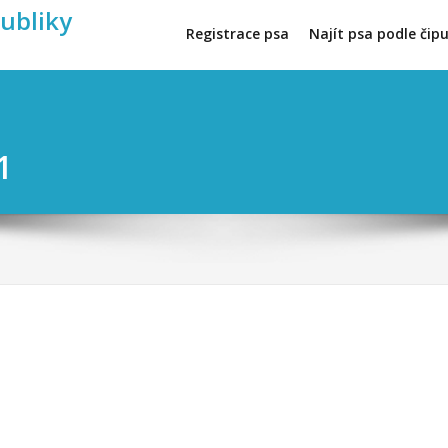
publiky
Registrace psa
Najít psa podle čip
1