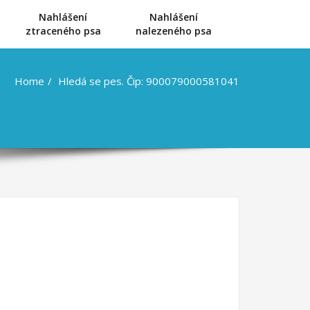
Nahlášení
Nahlášení
u
ztraceného psa
nalezeného psa
Home
Hledá se pes. Čip: 900079000581041