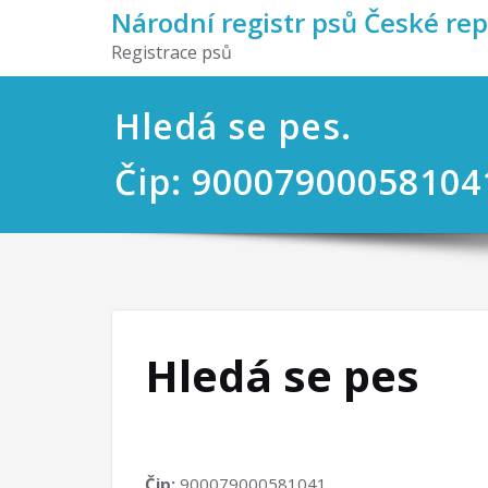
Národní registr psů České re
Registrace psů
Hledá se pes.
Čip: 90007900058104
Hledá se pes
Čip:
900079000581041