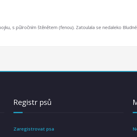
 obojku, s půlročním štěnětem (fenou). Zatoulala se nedaleko Blud
Registr psů
Zaregistrovat psa
N