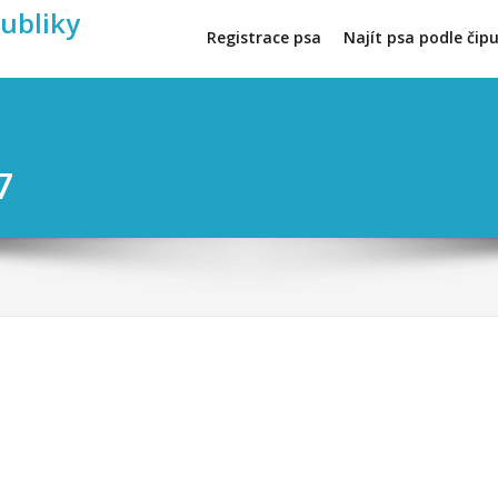
publiky
Registrace psa
Najít psa podle čip
7