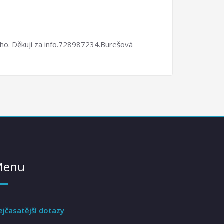
ného. Děkuji za info.728987234.Burešová
Menu
ejčasatější dotazy