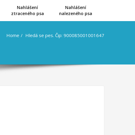
Nahlášení
Nahlášení
u
ztraceného psa
nalezeného psa
Home
Hledá se pes. Čip: 900085001001647