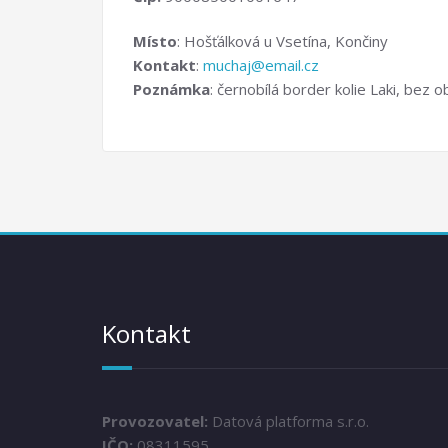
Místo
: Hošťálková u Vsetína, Končiny
Kontakt
:
muchaj@email.cz
Poznámka
: černobílá border kolie Laki, bez
Kontakt
Provozovatel:
Datová platforma s.r.o.
IČO:
08311595