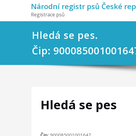
Národní registr psů České re
Registrace psů
Hledá se pes.
Čip: 90008500100164
Hledá se pes
Čip:
900085001001647