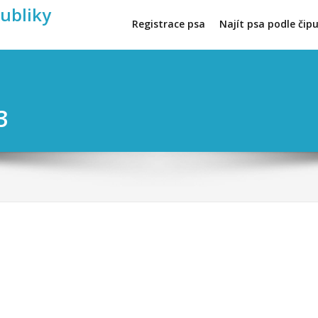
publiky
Registrace psa
Najít psa podle čip
3