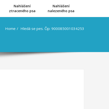
Nahlášení
Nahlášení
u
ztraceného psa
nalezeného psa
Home
Hledá se pes. Čip: 900085001034253