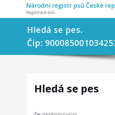
Národní registr psů České re
Registrace psů
Hledá se pes.
Čip: 90008500103425
Hledá se pes
Čip:
900085001034253