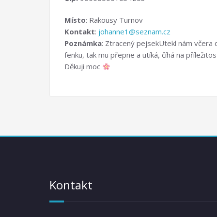
Místo
: Rakousy Turnov
Kontakt
:
johanne1@seznam.cz
Poznámka
: Ztracený pejsekUtekl nám včera d
fenku, tak mu přepne a utíká, číhá na příležito
Děkuji moc
Kontakt