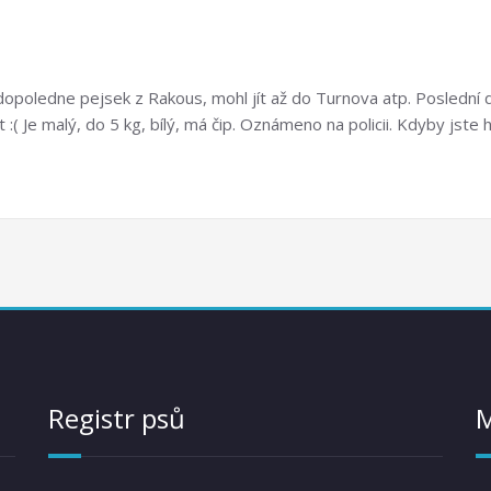
opoledne pejsek z Rakous, mohl jít až do Turnova atp. Poslední dny
st :( Je malý, do 5 kg, bílý, má čip. Oznámeno na policii. Kdyby js
Registr psů