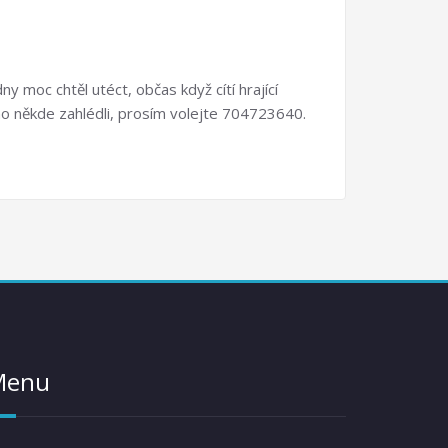
 moc chtěl utéct, občas když cítí hrající
te ho někde zahlédli, prosím volejte 704723640.
Menu