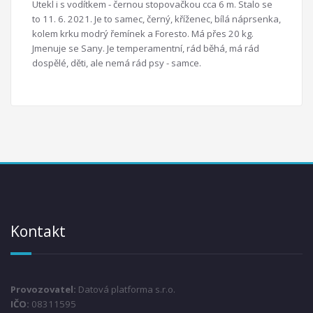
Utekl i s vodítkem - černou stopovačkou cca 6 m. Stalo se
to 11. 6. 2021. Je to samec, černý, kříženec, bílá náprsenka,
kolem krku modrý řemínek a Foresto. Má přes 20 kg.
Jmenuje se Sany. Je temperamentní, rád běhá, má rád
dospělé, děti, ale nemá rád psy - samce.
Kontakt
Provozovatel:
Datová platforma s.r.o.
IČO:
08311595