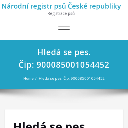
Národní registr psů České republiky
Registrace psů
Toggle
navigation
Hledá se pes.
Čip: 900085001054452
Home
Hledá se pes. Čip: 900085001054452
Hledá se pes