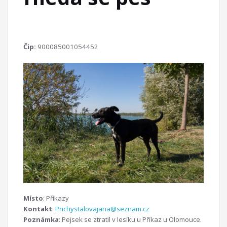
Čip:
900085001054452
Místo
: Příkazy
Kontakt
:
Prichystalovajana@seznam.cz
Poznámka
: Pejsek se ztratil v lesíku u Příkaz u Olomouce.