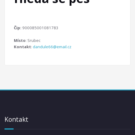
Čip:
900085001081783
Místo
: Srubec
Kontakt
:
dandule66@email.cz
Kontakt