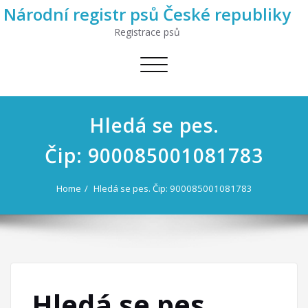
Národní registr psů České republiky
Registrace psů
Toggle
navigation
Hledá se pes.
Čip: 900085001081783
Home
Hledá se pes. Čip: 900085001081783
Hledá se pes