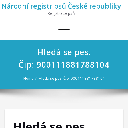
Národní registr psů České republiky
Registrace psů
Toggle
navigation
Hledá se pes.
Čip: 900111881788104
Home
Hledá se pes. Čip: 900111881788104
Hledá se pes