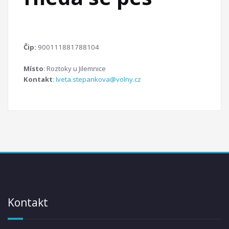
Čip:
900111881788104
Místo
: Roztoky u Jilemnice
Kontakt
:
Iveta.stepankova@volny.cz
Kontakt