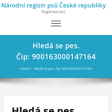
Národní registr psů České republiky
Registrace psů
Toggle
navigation
Hledá se pes.
Čip: 900163000147164
Home
Hledá se pes. Čip: 900163000147164
Hledá se pes