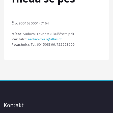
Čip:
900163000147164
Místo
: Sudovo Hlavno v kukuřičném poli
Kontakt
:
sedlackova.r@atlas.cz
Poznámka
: Tel. 601508366, 722553609
Kontakt