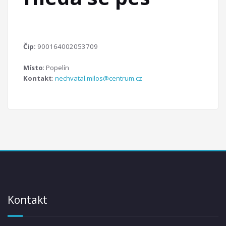
Čip:
900164002053709
Místo
: Popelín
Kontakt
:
nechvatal.milos@centrum.cz
Kontakt