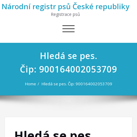
Národní registr psů České republiky
Registrace psů
Toggle
navigation
Hledá se pes.
Čip: 900164002053709
Home
Hledá se pes. Čip: 900164002053709
Hledá se pes