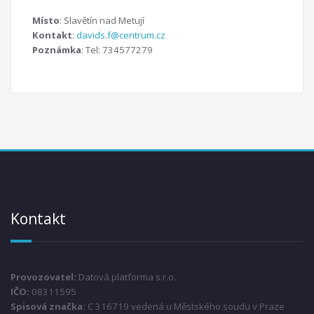
Místo
: Slavětín nad Metují
Kontakt
:
davids.f@centrum.cz
Poznámka
: Tel: 734577279
Kontakt
Provozovatel:
Datová platforma s.r.o.
IČO:
08311595
Spisová značka:
C 316719 vedená u Městského soudu v Praze