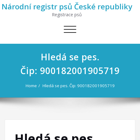
Národní registr psů České republiky
Registrace psů
Toggle
navigation
Hledá se pes.
Čip: 900182001905719
Home
Hledá se pes. Čip: 900182001905719
Hledá se pes