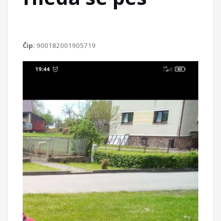
Čip:
900182001905719