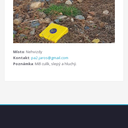
Místo
: Nehvizdy
Kontakt
:
pa2.jaros@gmail.com
Poznámka
: Měl culík, slepý a hluchý.