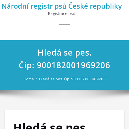
Národní registr psů České republiky
Registrace psů
Toggle
navigation
Hledá se pes.
Čip: 900182001969206
Home
Hledá se pes. Čip: 900182001969206
Hledá se pes