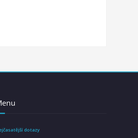
Menu
ejčasatější dotazy