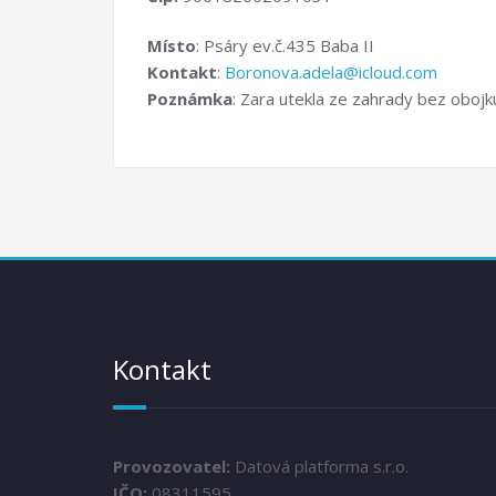
Místo
: Psáry ev.č.435 Baba II
Kontakt
:
Boronova.adela@icloud.com
Poznámka
: Zara utekla ze zahrady bez obojku
Kontakt
Provozovatel:
Datová platforma s.r.o.
IČO:
08311595