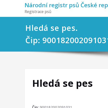
Národní registr psů České re
Registrace psů
Hledá se pes.
Čip: 90018200209103
Hledá se pes
Čip:
900182002091031