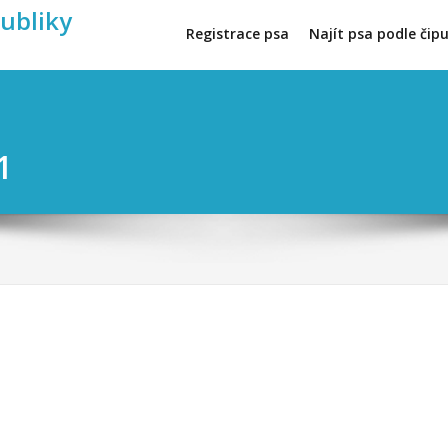
publiky
Registrace psa
Najít psa podle čip
1