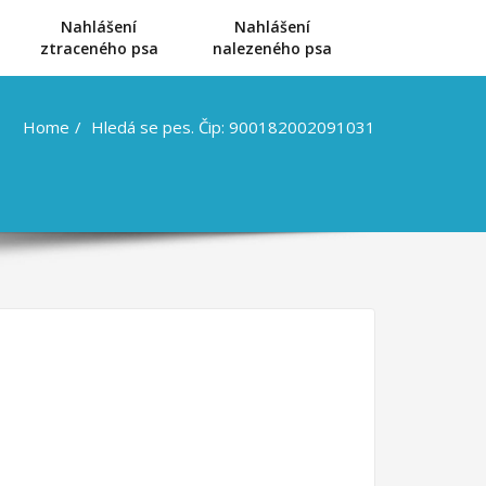
Nahlášení
Nahlášení
u
ztraceného psa
nalezeného psa
Home
Hledá se pes. Čip: 900182002091031