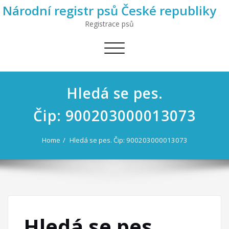
Národní registr psů České republiky
Registrace psů
Toggle
navigation
Hledá se pes.
Čip: 900203000013073
Home
Hledá se pes. Čip: 900203000013073
Hledá se pes