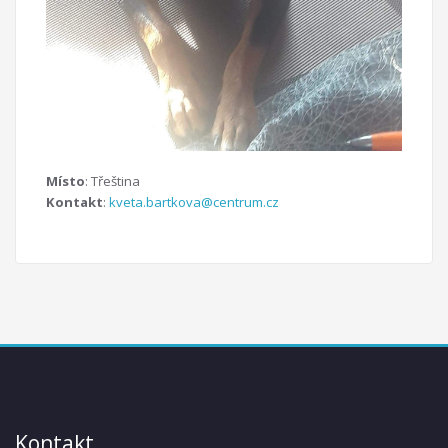
Místo
: Třeština
Kontakt
:
kveta.bartkova@centrum.cz
Kontakt