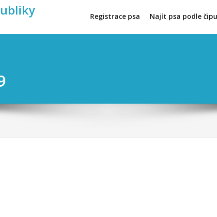
publiky
Registrace psa
Najít psa podle čip
9