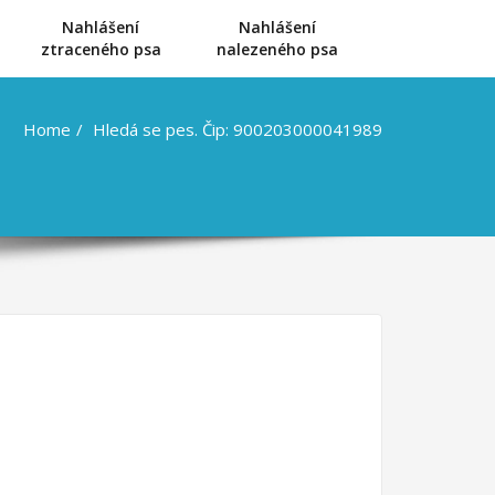
Nahlášení
Nahlášení
u
ztraceného psa
nalezeného psa
Home
Hledá se pes. Čip: 900203000041989