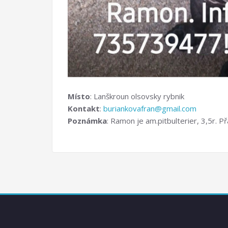
Místo
: Lanškroun olsovsky rybnik
Kontakt
:
buriankovafran@gmail.com
Poznámka
: Ramon je am.pitbulterier, 3,5r. P