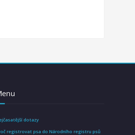
Menu
ejčasatější dotazy
roč registrovat psa do Národního registru psů