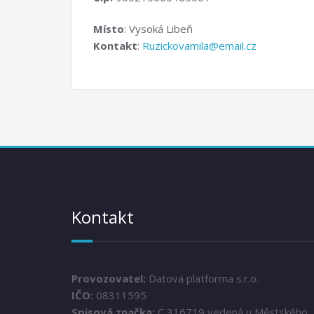
Místo
: Vysoká Libeň
Kontakt
:
Ruzickovamila@email.cz
Kontakt
Provozovatel:
Datová platforma s.r.o.
IČO:
08311595
Spisová značka:
C 316719 vedená u Městského