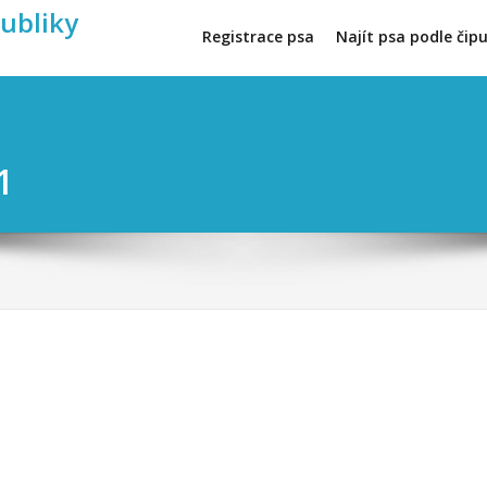
publiky
Registrace psa
Najít psa podle čip
1