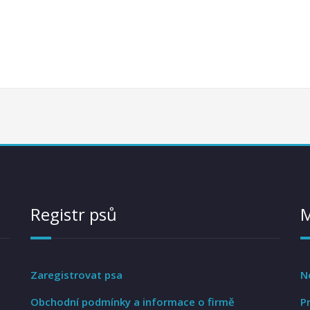
Registr psů
Zaregistrovat psa
N
Obchodní podmínky a informace o firmě
P