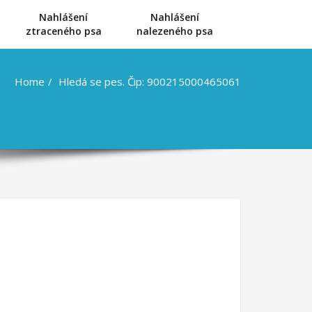
Nahlášení
Nahlášení
u
ztraceného psa
nalezeného psa
Home
Hledá se pes. Čip: 900215000465061