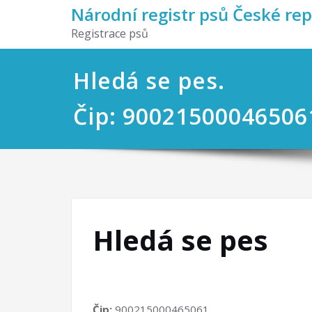
Národní registr psů České re
Registrace psů
Hledá se pes.
Čip: 90021500046506
Hledá se pes
Čip:
900215000465061